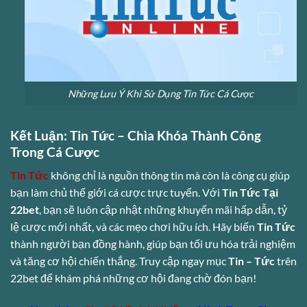
Những Lưu Ý Khi Sử Dụng Tin Tức Cá Cược
Kết Luận: Tin Tức – Chìa Khóa Thành Công
Trong Cá Cược
Tin Tức
không chỉ là nguồn thông tin mà còn là công cụ giúp
bạn làm chủ thế giới cá cược trực tuyến. Với
Tin Tức Tại
22bet
, bạn sẽ luôn cập nhật những khuyến mãi hấp dẫn, tỷ
lệ cược mới nhất, và các mẹo chơi hữu ích. Hãy biến
Tin Tức
thành người bạn đồng hành, giúp bạn tối ưu hóa trải nghiệm
và tăng cơ hội chiến thắng. Truy cập ngay mục
Tin – Tức
trên
22bet để khám phá những cơ hội đang chờ đón bạn!