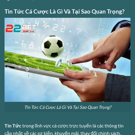
Tin Tức Cá Cược Là Gì Và Tại Sao Quan Trọng?
Tin Tức Cá Cược Là Gì Và Tại Sao Quan Trọng?
Tin Tức
trong lĩnh vực cá cược trực tuyến là các thông tin
cập nhật về các sự kiện, khuyến mãi, thay đổi chính sách,