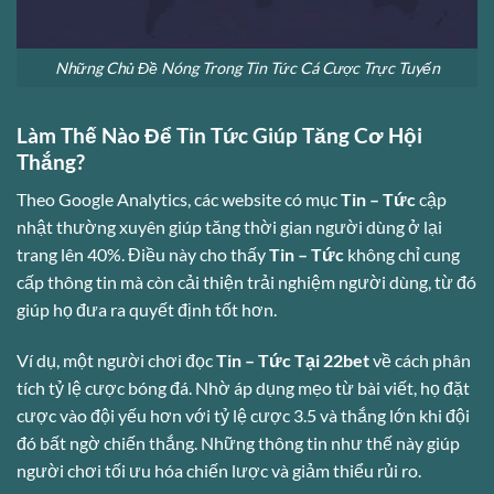
Những Chủ Đề Nóng Trong Tin Tức Cá Cược Trực Tuyến
Làm Thế Nào Để Tin Tức Giúp Tăng Cơ Hội
Thắng?
Theo Google Analytics, các website có mục
Tin – Tức
cập
nhật thường xuyên giúp tăng thời gian người dùng ở lại
trang lên 40%. Điều này cho thấy
Tin – Tức
không chỉ cung
cấp thông tin mà còn cải thiện trải nghiệm người dùng, từ đó
giúp họ đưa ra quyết định tốt hơn.
Ví dụ, một người chơi đọc
Tin – Tức Tại 22bet
về cách phân
tích tỷ lệ cược bóng đá. Nhờ áp dụng mẹo từ bài viết, họ đặt
cược vào đội yếu hơn với tỷ lệ cược 3.5 và thắng lớn khi đội
đó bất ngờ chiến thắng. Những thông tin như thế này giúp
người chơi tối ưu hóa chiến lược và giảm thiểu rủi ro.