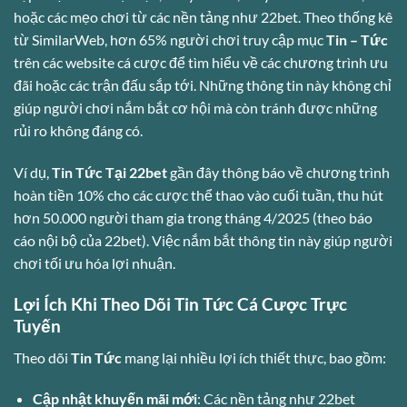
hoặc các mẹo chơi từ các nền tảng như 22bet. Theo thống kê
từ SimilarWeb, hơn 65% người chơi truy cập mục
Tin – Tức
trên các website cá cược để tìm hiểu về các chương trình ưu
đãi hoặc các trận đấu sắp tới. Những thông tin này không chỉ
giúp người chơi nắm bắt cơ hội mà còn tránh được những
rủi ro không đáng có.
Ví dụ,
Tin Tức Tại 22bet
gần đây thông báo về chương trình
hoàn tiền 10% cho các cược thể thao vào cuối tuần, thu hút
hơn 50.000 người tham gia trong tháng 4/2025 (theo báo
cáo nội bộ của 22bet). Việc nắm bắt thông tin này giúp người
chơi tối ưu hóa lợi nhuận.
Lợi Ích Khi Theo Dõi Tin Tức Cá Cược Trực
Tuyến
Theo dõi
Tin Tức
mang lại nhiều lợi ích thiết thực, bao gồm:
Cập nhật khuyến mãi mới
: Các nền tảng như 22bet