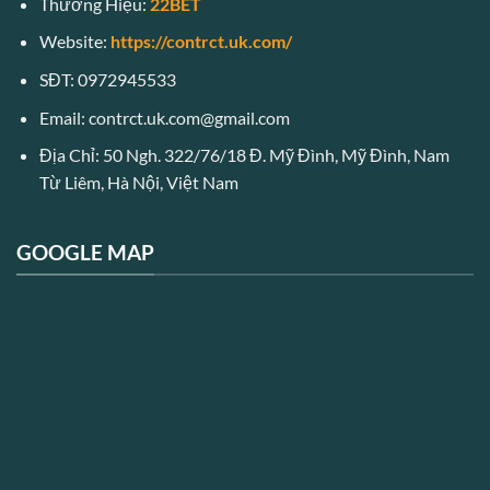
Thương Hiệu:
22BET
Website:
https://contrct.uk.com/
SĐT:
0972945533
Email:
contrct.uk.com@gmail.com
Địa Chỉ:
50 Ngh. 322/76/18 Đ. Mỹ Đình, Mỹ Đình, Nam
Từ Liêm, Hà Nội, Việt Nam
GOOGLE MAP