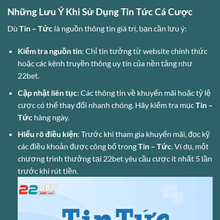
Những Lưu Ý Khi Sử Dụng Tin Tức Cá Cược
Dù
Tin – Tức
là nguồn thông tin giá trị, bạn cần lưu ý:
Kiểm tra nguồn tin
: Chỉ tin tưởng
từ website chính thức
hoặc các kênh truyền thông uy tín của nền tảng như
22bet.
Cập nhật liên tục
: Các thông tin về khuyến mãi hoặc tỷ lệ
cược có thể thay đổi nhanh chóng. Hãy kiểm tra mục
Tin –
Tức
hàng ngày.
Hiểu rõ điều kiện
: Trước khi tham gia khuyến mãi, đọc kỹ
các điều khoản được công bố trong
Tin – Tức
. Ví dụ, một
chương trình thưởng tại 22bet yêu cầu cược ít nhất 5 lần
trước khi rút tiền.