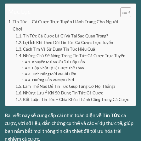
Mục Lục
Tin Tức – Cá Cược Trực Tuyến Hành Trang Cho Người
Chơi
Tin Tức Cá Cược Là Gì Và Tại Sao Quan Trọng?
Lợi Ích Khi Theo Dõi Tin Tức Cá Cược Trực Tuyến
Cách Tìm Và Sử Dụng Tin Tức Hiệu Quả
Những Chủ Đề Nóng Trong Tin Tức Cá Cược Trực Tuyến
Khuyến Mãi Và Ưu Đãi Hấp Dẫn
Cập Nhật Tỷ Lệ Cược Thể Thao
Tính Năng Mới Và Cải Tiến
Hướng Dẫn Và Mẹo Chơi
Làm Thế Nào Để Tin Tức Giúp Tăng Cơ Hội Thắng?
Những Lưu Ý Khi Sử Dụng Tin Tức Cá Cược
Kết Luận: Tin Tức – Chìa Khóa Thành Công Trong Cá Cược
Bài viết này sẽ cung cấp cái nhìn toàn diện về
Tin Tức
cá
cược, với số liệu, dẫn chứng cụ thể và các ví dụ thực tế, giúp
bạn nắm bắt mọi thông tin cần thiết để tối ưu hóa trải
nghiệm cá cược.