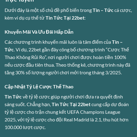
Dưới đây là một số chủ đề phổ biến trong
Tin – Tức
cá cược,
kèm ví dụ cụ thể từ
Tin Tức Tại 22bet
:
Khuyến Mãi Và Ưu Đãi Hấp Dẫn
Các chương trình khuyến mãi luôn là tâm điểm của
Tin –
Tức
. Ví dụ, 22bet gần đây công bố chương trình “Cược Thể
Thao Không Rủi Ro”, nơi người chơi được hoàn tiền 100%
nếu cược đầu tiên thua. Theo thống kê, chương trình này đã
tăng 30% số lượng người chơi mới trong tháng 3/2025.
Cập Nhật Tỷ Lệ Cược Thể Thao
Tin Tức
về tỷ lệ cược giúp người chơi đưa ra quyết định
sáng suốt. Chẳng hạn,
Tin Tức Tại 22bet
cung cấp dự đoán
tỷ lệ cược cho trận chung kết UEFA Champions League
2025, với tỷ lệ cược cho đội Real Madrid là 2.1, thu hút hơn
100.000 lượt cược.