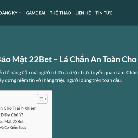
ĐĂNG KÝ
GAME BÀI
THỂ THAO
LIÊN HỆ
TIN TỨC
Bảo Mật 22Bet – Lá Chắn An Toàn Cho
 yếu tố hàng đầu mà người chơi cá cược trực tuyến quan tâm.
Chín
ây dựng niềm tin với hàng triệu người dùng trên toàn cầu.
àn Cho Trải Nghiệm
m Điểm Chú Ý?
Bảo Mật 22Bet
Và Có Kiểm Soát