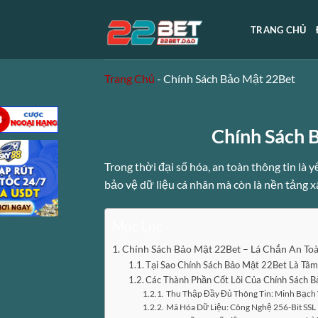
Bỏ
qua
TRANG CHỦ
nội
dung
Trang Chủ
-
Chính Sách Bảo Mật 22Bet
Chính Sách 
Trong thời đại số hóa, an toàn thông tin là
bảo vệ dữ liệu cá nhân mà còn là nền tảng x
Mục Lục
Chính Sách Bảo Mật 22Bet – Lá Chắn An To
Tại Sao Chính Sách Bảo Mật 22Bet Là Tâ
Các Thành Phần Cốt Lõi Của Chính Sách 
Thu Thập Đầy Đủ Thông Tin: Minh Bạch 
Mã Hóa Dữ Liệu: Công Nghệ 256-Bit SSL