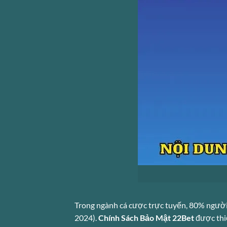
Trong ngành cá cược trực tuyến, 80% người c
2024).
Chính Sách Bảo Mật 22Bet
được thiế