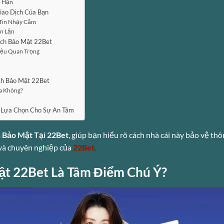
i Hạn
iao Dịch Của Bạn
 Tin Nhạy Cảm
n Lận
ách Bảo Mật 22Bet
iệu Quan Trọng
ch Bảo Mật 22Bet
Ba Không?
ự Lựa Chọn Cho Sự An Tâm
 Bảo Mật Tại 22Bet
, giúp bạn hiểu rõ cách nhà cái này bảo vệ thô
 và chuyên nghiệp của
22Bet.
ật 22Bet Là Tâm Điểm Chú Ý?