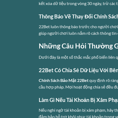
kết xóa dữ liệu trong vòng 30 ngày, trừ các 
Thông Báo Về Thay Đổi Chính Sác
22Bet luôn thông báo trước cho người chơi 
giúp người chơi luôn nắm rõ cách thông tin 
Những Câu Hỏi Thường G
Dưới đây là một số thắc mắc phổ biến liên
22Bet Có Chia Sẻ Dữ Liệu Với Bê
Chính Sách Bảo Mật 22Bet
quy định rõ ràng
cầu hợp pháp. Mọi hoạt động chia sẻ đều đ
Làm Gì Nếu Tài Khoản Bị Xâm Ph
Nếu nghi ngờ tài khoản bị xâm phạm, hãy tha
đảm bảo hỗ trợ khôi phục tài khoản trong v