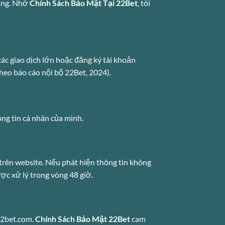
hàng. Nhờ
Chính Sách Bảo Mật Tại 22Bet
, tôi
ác giao dịch lớn hoặc đăng ký tài khoản
heo báo cáo nội bộ 22Bet, 2024).
ng tin cá nhân của mình.
trên website. Nếu phát hiện thông tin không
ược xử lý trong vòng 48 giờ.
2bet.com
.
Chính Sách Bảo Mật 22Bet
cam