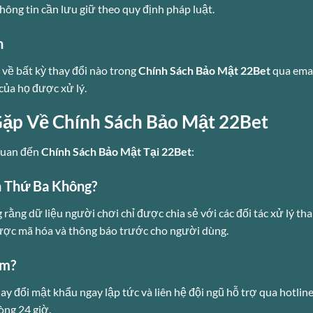
thông tin cần lưu giữ theo quy định pháp luật.
h
về bất kỳ thay đổi nào trong
Chính Sách Bảo Mật 22Bet
qua emai
của họ được xử lý.
ặp Về Chính Sách Bảo Mật 22Bet
 quan đến
Chính Sách Bảo Mật Tại 22Bet
:
n Thứ Ba Không?
 rằng dữ liệu người chơi chỉ được chia sẻ với các đối tác xử lý t
ược mã hóa và thông báo trước cho người dùng.
ạm?
y đổi mật khẩu ngay lập tức và liên hệ đội ngũ hỗ trợ qua hotlin
òng 24 giờ.