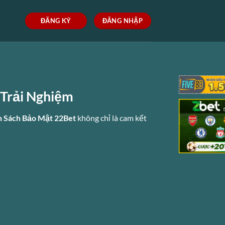
ĐĂNG KÝ
ĐĂNG NHẬP
 Trải Nghiệm
h Sách Bảo Mật 22Bet
không chỉ là cam kết